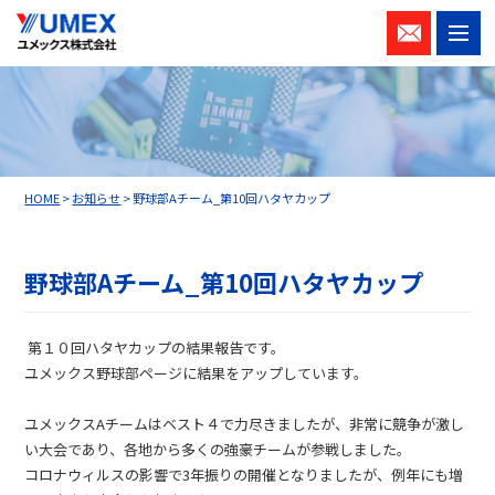
M
お問い
合わせ
HOME
>
お知らせ
>
野球部Aチーム_第10回ハタヤカップ
野球部Aチーム_第10回ハタヤカップ
第１０回ハタヤカップの結果報告です。
ユメックス野球部ページに結果をアップしています。
ユメックスAチームはベスト４で力尽きましたが、非常に競争が激し
い大会であり、各地から多くの強豪チームが参戦しました。
コロナウィルスの影響で3年振りの開催となりましたが、例年にも増